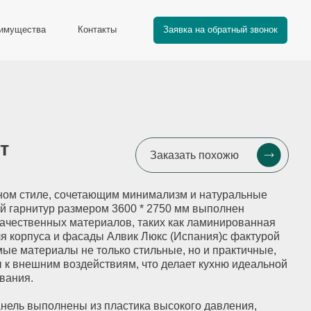
Заказать обратный звонок
Заказать обратный звонок
Контакты
Заявка на обратный звонок
Заказать похожю
очетающим минимализм и натуральные
змером 3600 * 2750 мм выполнен
атериалов, таких как ламинированная
асады Алвик Люкс (Испания)с фактурой
не только стильные, но и практичные,
оздействиям, что делает кухню идеальной
ы из пластика высокого давления,
тью к царапинам, влаге и перепадам
бавляет прочности рабочей зоне, но и
 фурнитурой и глубоким оттенком