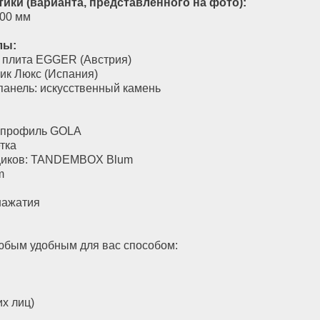
ственный камень
A
MBOX Blum
для вас способом:
 пределах Москвы и Московской области.
 индивидуально. Подъем – 1000 рублей за
вого лифта). Сборка мебели составляет
-85-22 или оставьте заявку на обратный