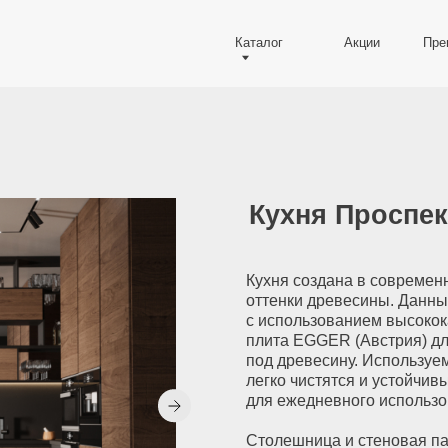
Каталог
Акции
Преимущества
Кухня Проспект
Кухня создана в современном стиле, с
оттенки древесины. Данный гарнитур ра
с использованием высококачественных м
плита EGGER (Австрия) для корпуса и ф
под древесину. Используемые материалы 
легко чистятся и устойчивы к внешним в
для ежедневного использования.
Столешница и стеновая панель выполнен
который отличается высокой устойчивос
температур. Такое решение не только до
гармонично сочетается с матовой черной