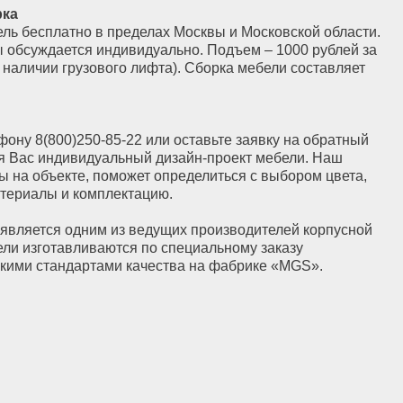
уальный дизайн-проект мебели. Наш
 поможет определиться с выбором цвета,
плектацию.
 из ведущих производителей корпусной
ваются по специальному заказу
тами качества на фабрике «MGS».
Контакты
8 (800) 250-85-22
Заказать звонок
Заказать звонок
+7 (915) 170-12-22
info@nkaselect-msk.ru
Вотсап
Вотсап
Телеграм
Телеграм