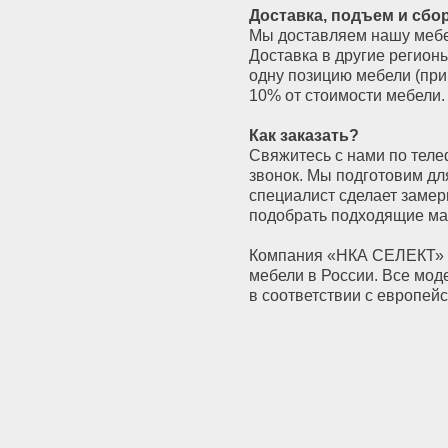
звонок. Мы подготовим для Вас индивид
специалист сделает замеры на объекте,
подобрать подходящие материалы и ком
Компания «НКА СЕЛЕКТ» является одним
мебели в России. Все модели изготавли
в соответствии с европейскими стандар
ю
Каталог
Кухни классические
Кухни современные
оты
Шкафы-купе
Шкафы распашные