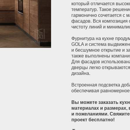
фасадов. Вся композиция создает уютну
чистоту линий и минималистичность прос
Фурнитура на кухне продумана до мелоч
GOLA и система выдвижения ящиков TA
и бесшумное открытие и закрытие. Петл
также выполнены компанией Blum, что га
Для фасадов использована система откр
дверцы легко открываются от легкого на
дизайна.
Встроенная подсветка добавляет функцио
обеспечивая равномерное освещение и п
Вы можете заказать кухню Проспект в
материалах и размерах, в соответст
и пожеланиями. Свяжитесь с нами, ч
проект бесплатно!
Технические характеристики (вариант
• Размеры кухни: 3300 * 2800 мм
Используемые материалы:
• Корпус: ламинированная плита EGGER
• Фасады: МДФ эмаль, Алвик Люкс (Иcпа