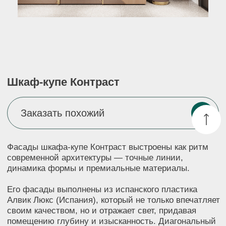
Заказать похожий
Фасады шкафа-купе Контраст выстроены как ритм
современной архитектуры — точные линии,
динамика формы и премиальные материалы.
Его фасады выполнены из испанского пластика
Алвик Люкс (Испания), который не только впечатляет
своим качеством, но и отражает свет, придавая
помещению глубину и изысканность. Диагональный
ритм фрезеровки превращает поверхность шкафа
в арт-объект, а вертикальные латунные вставки
добавляют нотки премиального стиля.
Композиция дополнена подвесной тумбой
и зеркалом с мягкой подсветкой — это не только
удобно, но и добавляет функциональности всей
зоне. Такое решение отлично подойдёт для
прихожей или гардеробной, где важно сразу создать
ощущение порядка, уюта и стиля. Шкаф Контраст
не просто становится частью интерьера — он задаёт
его характер.
Вы можете заказать Шкаф-купе Контраст
в другом цвете, комплектации, материалах
и размерах, в соответствии с дизайном вашего
помещения и пожеланиями. Свяжитесь с нами,