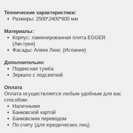
1000 рублей за одну позицию мебели (при наличии
грузового лифта). Сборка мебели составляет 10%
от стоимости мебели.
Как заказать?
Свяжитесь с нами по телефону 8(800)250-85-22 или
оставьте заявку на обратный звонок. Мы подготовим
для Вас индивидуальный дизайн-проект мебели.
Наш специалист сделает замеры на объекте,
поможет определиться с выбором цвета, подобрать
подходящие материалы и комплектацию.
Компания «НКА СЕЛЕКТ» является одним
из ведущих производителей корпусной мебели
в России. Все модели изготавливаются
по специальному заказу в соответствии
с европейскими стандартами качества на фабрике
«МГС».
Дизайнерская корпусная
мебель на заказ в Москве и МО