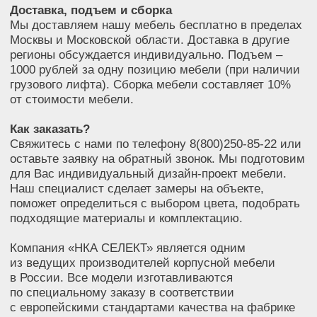
Контакты
8 (800) 250-85-22
Заказать звонок
Вотсап
+7 (915) 170-12-22
info@nkaselect-msk.ru
Телеграм
Меню
Каталог
О нас
Кухни классические
Акции
Кухни современные
Этапы работы
Шкафы-купе
Статьи
Шкафы распашные
Политика конфиденциальности
Политика использования файлов cookies
Разработка сайта
© 2025 Мебельная фабрика «НКА СЕЛЕКТ». Все права защищены.
Копирование и иное использование материалов с сайта без
разрешения правообладателя запрещено и влечет ответственность,
предусмотренную действующим законодательством.
Данный сайт, а также вся информация о товарах и ценах,
предоставленная на нём, носит исключительно информационный
характер и ни при каких условиях не является публичной офертой.