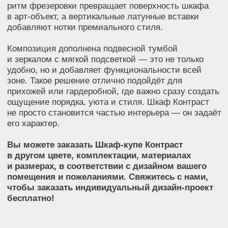
чтобы заказать индивидуальный дизайн-проект
бесплатно!
Технические характеристики:
Размеры: 2500*
2400
*600 мм
Материалы:
Корпус: ламинированная плита EGGER
(Австрия)
Фасады: Алвик Люкс (Испания)
Дополнительно:
Подвесная тумба
Зеркало с подсветкой
Оплата
Оплата осуществляется любым удобным для вас
способом:
Наличными
Банковской картой
Банковским переводом
По счету (для юридических лиц)
Доставка, подъем и сборка
Мы доставляем нашу мебель бесплатно в пределах
Москвы и Московской области. Доставка в другие
регионы обсуждается индивидуально. Подъем –